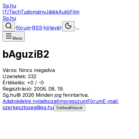
Sg.hu
IT/Tech
Tudomány
Játék
Autó
Film
Sg.hu
·
fórum
·
RSS
·
hírlevél
·
·
...
Menü
bAguziB2
Város:
Nincs megadva
Üzenetek:
232
Értékelés:
+
0
/
-
0
Regisztráció:
2006. 08. 19.
Sg
.hu
©
2026
Minden jog fenntartva.
Adatvédelmi nyilatkozat
Impresszum
Fórum
E-mail:
szerkesztoseg@sg.hu
Sütibeállítások