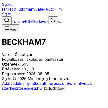
Sg.hu
IT/Tech
Tudomány
Játék
Autó
Film
Sg.hu
·
fórum
·
RSS
·
hírlevél
·
·
...
Menü
BECKHAM7
Város:
Őrbottyán
Foglalkozás:
iskolában padteszter
Üzenetek:
505
Értékelés:
+
0
/
-
0
Regisztráció:
2006. 08. 05.
Sg
.hu
©
2026
Minden jog fenntartva.
Adatvédelmi nyilatkozat
Impresszum
Fórum
E-mail:
szerkesztoseg@sg.hu
Sütibeállítások