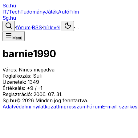
Sg.hu
IT/Tech
Tudomány
Játék
Autó
Film
Sg.hu
·
fórum
·
RSS
·
hírlevél
·
·
...
Menü
barnie1990
Város:
Nincs megadva
Foglalkozás:
Suli
Üzenetek:
1349
Értékelés:
+
9
/
-
1
Regisztráció:
2006. 07. 31.
Sg
.hu
©
2026
Minden jog fenntartva.
Adatvédelmi nyilatkozat
Impresszum
Fórum
E-mail:
szerkes