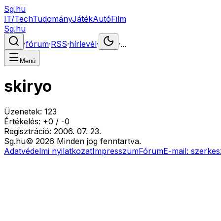
Sg.hu
IT/Tech
Tudomány
Játék
Autó
Film
Sg.hu
·
fórum
·
RSS
·
hírlevél
·
·
...
Menü
skiryo
Üzenetek:
123
Értékelés:
+
0
/
-
0
Regisztráció:
2006. 07. 23.
Sg
.hu
©
2026
Minden jog fenntartva.
Adatvédelmi nyilatkozat
Impresszum
Fórum
E-mail:
szerkes