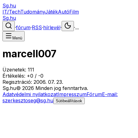
Sg.hu
IT/Tech
Tudomány
Játék
Autó
Film
Sg.hu
·
fórum
·
RSS
·
hírlevél
·
·
...
Menü
marcell007
Üzenetek:
111
Értékelés:
+
0
/
-
0
Regisztráció:
2006. 07. 23.
Sg
.hu
©
2026
Minden jog fenntartva.
Adatvédelmi nyilatkozat
Impresszum
Fórum
E-mail:
szerkesztoseg@sg.hu
Sütibeállítások