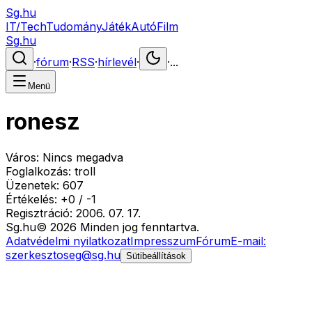
Sg.hu
IT/Tech
Tudomány
Játék
Autó
Film
Sg.hu
·
fórum
·
RSS
·
hírlevél
·
·
...
Menü
ronesz
Város:
Nincs megadva
Foglalkozás:
troll
Üzenetek:
607
Értékelés:
+
0
/
-
1
Regisztráció:
2006. 07. 17.
Sg
.hu
©
2026
Minden jog fenntartva.
Adatvédelmi nyilatkozat
Impresszum
Fórum
E-mail:
szerkesztoseg@sg.hu
Sütibeállítások