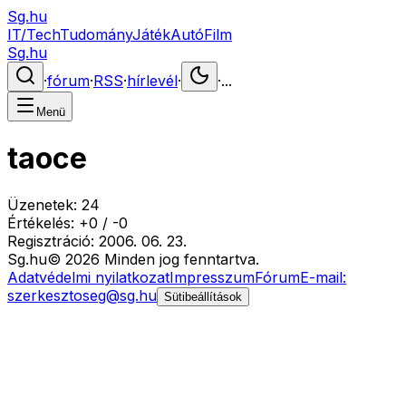
Sg.hu
IT/Tech
Tudomány
Játék
Autó
Film
Sg.hu
·
fórum
·
RSS
·
hírlevél
·
·
...
Menü
taoce
Üzenetek:
24
Értékelés:
+
0
/
-
0
Regisztráció:
2006. 06. 23.
Sg
.hu
©
2026
Minden jog fenntartva.
Adatvédelmi nyilatkozat
Impresszum
Fórum
E-mail:
szerkesztoseg@sg.hu
Sütibeállítások