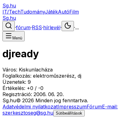
Sg.hu
IT/Tech
Tudomány
Játék
Autó
Film
Sg.hu
·
fórum
·
RSS
·
hírlevél
·
·
...
Menü
djready
Város:
Kiskunlacháza
Foglalkozás:
elektroműszerész, dj
Üzenetek:
9
Értékelés:
+
0
/
-
0
Regisztráció:
2006. 06. 20.
Sg
.hu
©
2026
Minden jog fenntartva.
Adatvédelmi nyilatkozat
Impresszum
Fórum
E-mail:
szerkesztoseg@sg.hu
Sütibeállítások