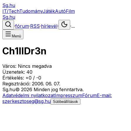
Sg.hu
IT/Tech
Tudomány
Játék
Autó
Film
Sg.hu
·
fórum
·
RSS
·
hírlevél
·
·
...
Menü
Ch1llDr3n
Város:
Nincs megadva
Üzenetek:
40
Értékelés:
+
0
/
-
0
Regisztráció:
2006. 06. 07.
Sg
.hu
©
2026
Minden jog fenntartva.
Adatvédelmi nyilatkozat
Impresszum
Fórum
E-mail:
szerkesztoseg@sg.hu
Sütibeállítások