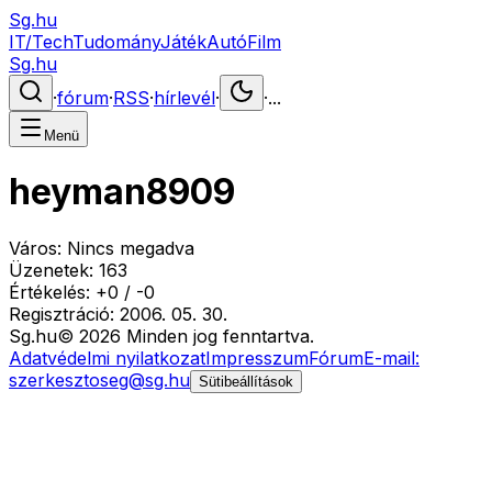
Sg.hu
IT/Tech
Tudomány
Játék
Autó
Film
Sg.hu
·
fórum
·
RSS
·
hírlevél
·
·
...
Menü
heyman8909
Város:
Nincs megadva
Üzenetek:
163
Értékelés:
+
0
/
-
0
Regisztráció:
2006. 05. 30.
Sg
.hu
©
2026
Minden jog fenntartva.
Adatvédelmi nyilatkozat
Impresszum
Fórum
E-mail:
szerkesztoseg@sg.hu
Sütibeállítások