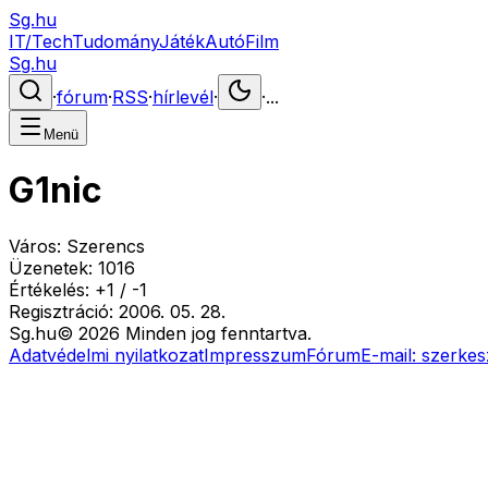
Sg.hu
IT/Tech
Tudomány
Játék
Autó
Film
Sg.hu
·
fórum
·
RSS
·
hírlevél
·
·
...
Menü
G1nic
Város:
Szerencs
Üzenetek:
1016
Értékelés:
+
1
/
-
1
Regisztráció:
2006. 05. 28.
Sg
.hu
©
2026
Minden jog fenntartva.
Adatvédelmi nyilatkozat
Impresszum
Fórum
E-mail:
szerkes