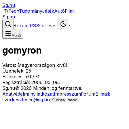
Sg.hu
IT/Tech
Tudomány
Játék
Autó
Film
Sg.hu
·
fórum
·
RSS
·
hírlevél
·
·
...
Menü
gomyron
Város:
Magyarországon kívül
Üzenetek:
25
Értékelés:
+
0
/
-
0
Regisztráció:
2006. 05. 08.
Sg
.hu
©
2026
Minden jog fenntartva.
Adatvédelmi nyilatkozat
Impresszum
Fórum
E-mail:
szerkesztoseg@sg.hu
Sütibeállítások