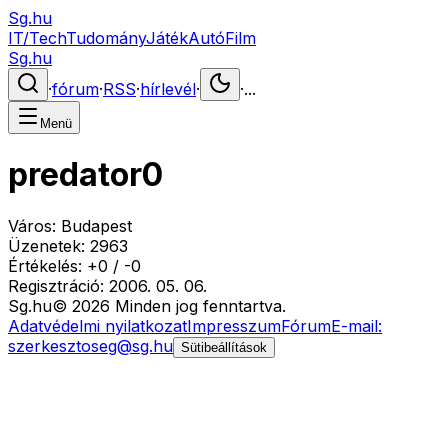
Sg.hu
IT/Tech
Tudomány
Játék
Autó
Film
Sg.hu
·
fórum
·
RSS
·
hírlevél
·
·
...
Menü
predator0
Város:
Budapest
Üzenetek:
2963
Értékelés:
+
0
/
-
0
Regisztráció:
2006. 05. 06.
Sg
.hu
©
2026
Minden jog fenntartva.
Adatvédelmi nyilatkozat
Impresszum
Fórum
E-mail:
szerkesztoseg@sg.hu
Sütibeállítások