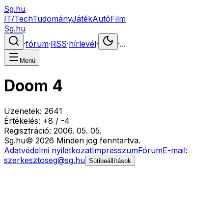
Sg.hu
IT/Tech
Tudomány
Játék
Autó
Film
Sg.hu
·
fórum
·
RSS
·
hírlevél
·
·
...
Menü
Doom 4
Üzenetek:
2641
Értékelés:
+
8
/
-
4
Regisztráció:
2006. 05. 05.
Sg
.hu
©
2026
Minden jog fenntartva.
Adatvédelmi nyilatkozat
Impresszum
Fórum
E-mail:
szerkesztoseg@sg.hu
Sütibeállítások