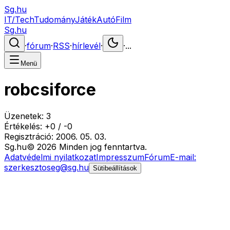
Sg.hu
IT/Tech
Tudomány
Játék
Autó
Film
Sg.hu
·
fórum
·
RSS
·
hírlevél
·
·
...
Menü
robcsiforce
Üzenetek:
3
Értékelés:
+
0
/
-
0
Regisztráció:
2006. 05. 03.
Sg
.hu
©
2026
Minden jog fenntartva.
Adatvédelmi nyilatkozat
Impresszum
Fórum
E-mail:
szerkesztoseg@sg.hu
Sütibeállítások