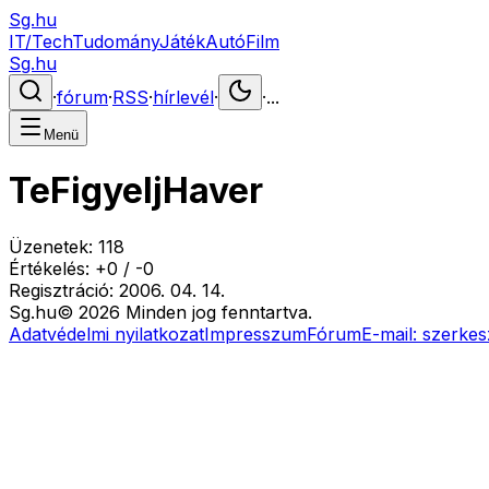
Sg.hu
IT/Tech
Tudomány
Játék
Autó
Film
Sg.hu
·
fórum
·
RSS
·
hírlevél
·
·
...
Menü
TeFigyeljHaver
Üzenetek:
118
Értékelés:
+
0
/
-
0
Regisztráció:
2006. 04. 14.
Sg
.hu
©
2026
Minden jog fenntartva.
Adatvédelmi nyilatkozat
Impresszum
Fórum
E-mail:
szerkes