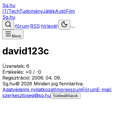
Sg.hu
IT/Tech
Tudomány
Játék
Autó
Film
Sg.hu
·
fórum
·
RSS
·
hírlevél
·
·
...
Menü
david123c
Üzenetek:
6
Értékelés:
+
0
/
-
0
Regisztráció:
2006. 04. 09.
Sg
.hu
©
2026
Minden jog fenntartva.
Adatvédelmi nyilatkozat
Impresszum
Fórum
E-mail:
szerkesztoseg@sg.hu
Sütibeállítások