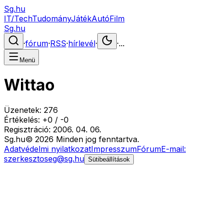
Sg.hu
IT/Tech
Tudomány
Játék
Autó
Film
Sg.hu
·
fórum
·
RSS
·
hírlevél
·
·
...
Menü
Wittao
Üzenetek:
276
Értékelés:
+
0
/
-
0
Regisztráció:
2006. 04. 06.
Sg
.hu
©
2026
Minden jog fenntartva.
Adatvédelmi nyilatkozat
Impresszum
Fórum
E-mail:
szerkesztoseg@sg.hu
Sütibeállítások