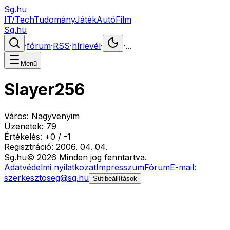
Sg.hu
IT/Tech
Tudomány
Játék
Autó
Film
Sg.hu
·
fórum
·
RSS
·
hírlevél
·
·
...
Menü
Slayer256
Város:
Nagyvenyim
Üzenetek:
79
Értékelés:
+
0
/
-
1
Regisztráció:
2006. 04. 04.
Sg
.hu
©
2026
Minden jog fenntartva.
Adatvédelmi nyilatkozat
Impresszum
Fórum
E-mail:
szerkesztoseg@sg.hu
Sütibeállítások