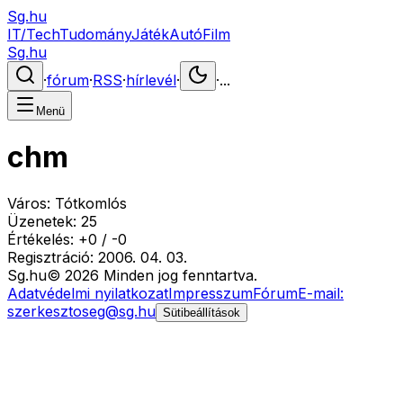
Sg.hu
IT/Tech
Tudomány
Játék
Autó
Film
Sg.hu
·
fórum
·
RSS
·
hírlevél
·
·
...
Menü
chm
Város:
Tótkomlós
Üzenetek:
25
Értékelés:
+
0
/
-
0
Regisztráció:
2006. 04. 03.
Sg
.hu
©
2026
Minden jog fenntartva.
Adatvédelmi nyilatkozat
Impresszum
Fórum
E-mail:
szerkesztoseg@sg.hu
Sütibeállítások