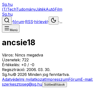
Sg.hu
IT/Tech
Tudomány
Játék
Autó
Film
Sg.hu
·
fórum
·
RSS
·
hírlevél
·
·
...
Menü
ancsie18
Város:
Nincs megadva
Üzenetek:
722
Értékelés:
+
0
/
-
0
Regisztráció:
2006. 03. 30.
Sg
.hu
©
2026
Minden jog fenntartva.
Adatvédelmi nyilatkozat
Impresszum
Fórum
E-mail:
szerkesztoseg@sg.hu
Sütibeállítások