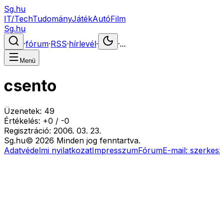
Sg.hu
IT/Tech
Tudomány
Játék
Autó
Film
Sg.hu
·
fórum
·
RSS
·
hírlevél
·
·
...
Menü
csento
Üzenetek:
49
Értékelés:
+
0
/
-
0
Regisztráció:
2006. 03. 23.
Sg
.hu
©
2026
Minden jog fenntartva.
Adatvédelmi nyilatkozat
Impresszum
Fórum
E-mail:
szerkes