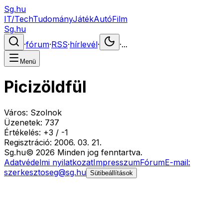
Sg.hu
IT/Tech
Tudomány
Játék
Autó
Film
Sg.hu
·
fórum
·
RSS
·
hírlevél
·
·
...
Menü
Picizöldfül
Város:
Szolnok
Üzenetek:
737
Értékelés:
+
3
/
-
1
Regisztráció:
2006. 03. 21.
Sg
.hu
©
2026
Minden jog fenntartva.
Adatvédelmi nyilatkozat
Impresszum
Fórum
E-mail:
szerkesztoseg@sg.hu
Sütibeállítások