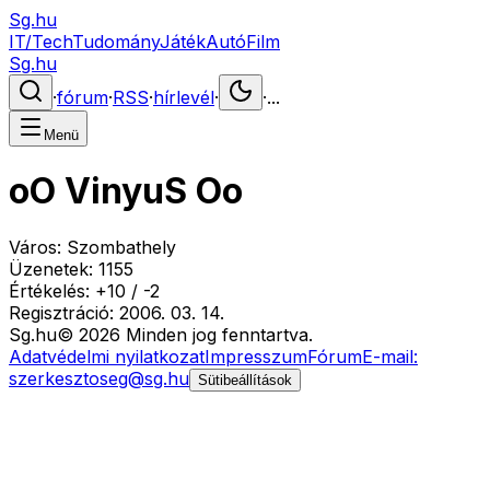
Sg.hu
IT/Tech
Tudomány
Játék
Autó
Film
Sg.hu
·
fórum
·
RSS
·
hírlevél
·
·
...
Menü
oO VinyuS Oo
Város:
Szombathely
Üzenetek:
1155
Értékelés:
+
10
/
-
2
Regisztráció:
2006. 03. 14.
Sg
.hu
©
2026
Minden jog fenntartva.
Adatvédelmi nyilatkozat
Impresszum
Fórum
E-mail:
szerkesztoseg@sg.hu
Sütibeállítások