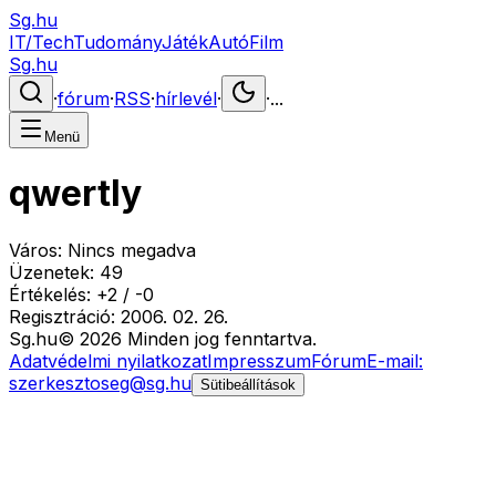
Sg.hu
IT/Tech
Tudomány
Játék
Autó
Film
Sg.hu
·
fórum
·
RSS
·
hírlevél
·
·
...
Menü
qwertly
Város:
Nincs megadva
Üzenetek:
49
Értékelés:
+
2
/
-
0
Regisztráció:
2006. 02. 26.
Sg
.hu
©
2026
Minden jog fenntartva.
Adatvédelmi nyilatkozat
Impresszum
Fórum
E-mail:
szerkesztoseg@sg.hu
Sütibeállítások