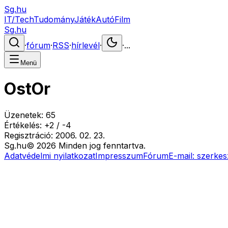
Sg.hu
IT/Tech
Tudomány
Játék
Autó
Film
Sg.hu
·
fórum
·
RSS
·
hírlevél
·
·
...
Menü
OstOr
Üzenetek:
65
Értékelés:
+
2
/
-
4
Regisztráció:
2006. 02. 23.
Sg
.hu
©
2026
Minden jog fenntartva.
Adatvédelmi nyilatkozat
Impresszum
Fórum
E-mail:
szerkes