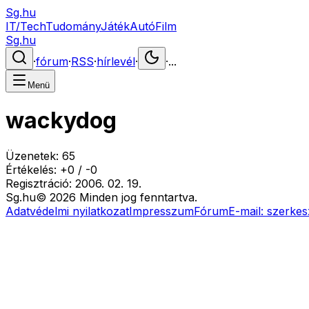
Sg.hu
IT/Tech
Tudomány
Játék
Autó
Film
Sg.hu
·
fórum
·
RSS
·
hírlevél
·
·
...
Menü
wackydog
Üzenetek:
65
Értékelés:
+
0
/
-
0
Regisztráció:
2006. 02. 19.
Sg
.hu
©
2026
Minden jog fenntartva.
Adatvédelmi nyilatkozat
Impresszum
Fórum
E-mail:
szerkes