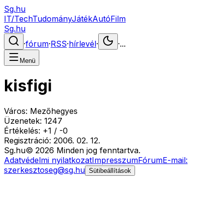
Sg.hu
IT/Tech
Tudomány
Játék
Autó
Film
Sg.hu
·
fórum
·
RSS
·
hírlevél
·
·
...
Menü
kisfigi
Város:
Mezőhegyes
Üzenetek:
1247
Értékelés:
+
1
/
-
0
Regisztráció:
2006. 02. 12.
Sg
.hu
©
2026
Minden jog fenntartva.
Adatvédelmi nyilatkozat
Impresszum
Fórum
E-mail:
szerkesztoseg@sg.hu
Sütibeállítások