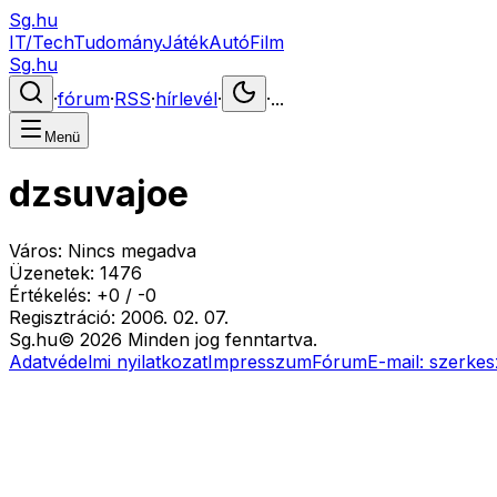
Sg.hu
IT/Tech
Tudomány
Játék
Autó
Film
Sg.hu
·
fórum
·
RSS
·
hírlevél
·
·
...
Menü
dzsuvajoe
Város:
Nincs megadva
Üzenetek:
1476
Értékelés:
+
0
/
-
0
Regisztráció:
2006. 02. 07.
Sg
.hu
©
2026
Minden jog fenntartva.
Adatvédelmi nyilatkozat
Impresszum
Fórum
E-mail:
szerkes