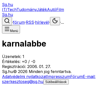
Sg.hu
IT/Tech
Tudomány
Játék
Autó
Film
Sg.hu
·
fórum
·
RSS
·
hírlevél
·
·
...
Menü
karnalabbe
Üzenetek:
1
Értékelés:
+
0
/
-
0
Regisztráció:
2006. 01. 27.
Sg
.hu
©
2026
Minden jog fenntartva.
Adatvédelmi nyilatkozat
Impresszum
Fórum
E-mail:
szerkesztoseg@sg.hu
Sütibeállítások