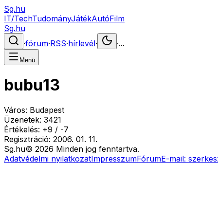
Sg.hu
IT/Tech
Tudomány
Játék
Autó
Film
Sg.hu
·
fórum
·
RSS
·
hírlevél
·
·
...
Menü
bubu13
Város:
Budapest
Üzenetek:
3421
Értékelés:
+
9
/
-
7
Regisztráció:
2006. 01. 11.
Sg
.hu
©
2026
Minden jog fenntartva.
Adatvédelmi nyilatkozat
Impresszum
Fórum
E-mail:
szerkes