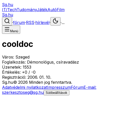
Sg.hu
IT/Tech
Tudomány
Játék
Autó
Film
Sg.hu
·
fórum
·
RSS
·
hírlevél
·
·
...
Menü
cooldoc
Város:
Szeged
Foglalkozás:
Démonológus, csíravadász
Üzenetek:
1553
Értékelés:
+
0
/
-
0
Regisztráció:
2006. 01. 10.
Sg
.hu
©
2026
Minden jog fenntartva.
Adatvédelmi nyilatkozat
Impresszum
Fórum
E-mail:
szerkesztoseg@sg.hu
Sütibeállítások