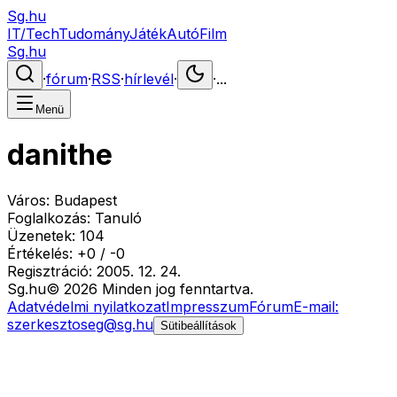
Sg.hu
IT/Tech
Tudomány
Játék
Autó
Film
Sg.hu
·
fórum
·
RSS
·
hírlevél
·
·
...
Menü
danithe
Város:
Budapest
Foglalkozás:
Tanuló
Üzenetek:
104
Értékelés:
+
0
/
-
0
Regisztráció:
2005. 12. 24.
Sg
.hu
©
2026
Minden jog fenntartva.
Adatvédelmi nyilatkozat
Impresszum
Fórum
E-mail:
szerkesztoseg@sg.hu
Sütibeállítások