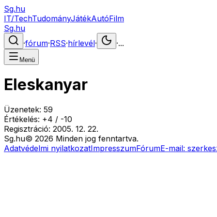
Sg.hu
IT/Tech
Tudomány
Játék
Autó
Film
Sg.hu
·
fórum
·
RSS
·
hírlevél
·
·
...
Menü
Eleskanyar
Üzenetek:
59
Értékelés:
+
4
/
-
10
Regisztráció:
2005. 12. 22.
Sg
.hu
©
2026
Minden jog fenntartva.
Adatvédelmi nyilatkozat
Impresszum
Fórum
E-mail:
szerkes