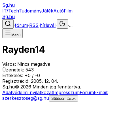
Sg.hu
IT/Tech
Tudomány
Játék
Autó
Film
Sg.hu
·
fórum
·
RSS
·
hírlevél
·
·
...
Menü
Rayden14
Város:
Nincs megadva
Üzenetek:
543
Értékelés:
+
0
/
-
0
Regisztráció:
2005. 12. 04.
Sg
.hu
©
2026
Minden jog fenntartva.
Adatvédelmi nyilatkozat
Impresszum
Fórum
E-mail:
szerkesztoseg@sg.hu
Sütibeállítások