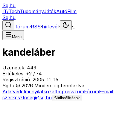
Sg.hu
IT/Tech
Tudomány
Játék
Autó
Film
Sg.hu
·
fórum
·
RSS
·
hírlevél
·
·
...
Menü
kandeláber
Üzenetek:
443
Értékelés:
+
2
/
-
4
Regisztráció:
2005. 11. 15.
Sg
.hu
©
2026
Minden jog fenntartva.
Adatvédelmi nyilatkozat
Impresszum
Fórum
E-mail:
szerkesztoseg@sg.hu
Sütibeállítások