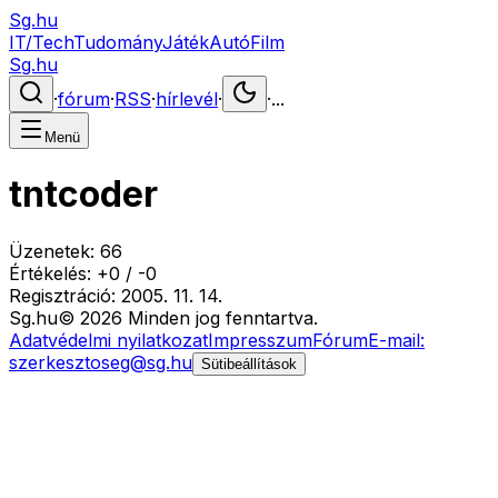
Sg.hu
IT/Tech
Tudomány
Játék
Autó
Film
Sg.hu
·
fórum
·
RSS
·
hírlevél
·
·
...
Menü
tntcoder
Üzenetek:
66
Értékelés:
+
0
/
-
0
Regisztráció:
2005. 11. 14.
Sg
.hu
©
2026
Minden jog fenntartva.
Adatvédelmi nyilatkozat
Impresszum
Fórum
E-mail:
szerkesztoseg@sg.hu
Sütibeállítások