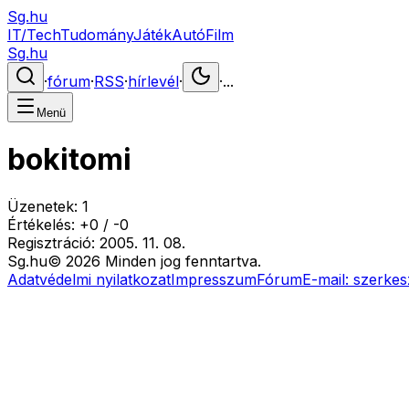
Sg.hu
IT/Tech
Tudomány
Játék
Autó
Film
Sg.hu
·
fórum
·
RSS
·
hírlevél
·
·
...
Menü
bokitomi
Üzenetek:
1
Értékelés:
+
0
/
-
0
Regisztráció:
2005. 11. 08.
Sg
.hu
©
2026
Minden jog fenntartva.
Adatvédelmi nyilatkozat
Impresszum
Fórum
E-mail:
szerkes