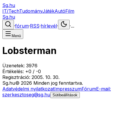
Sg.hu
IT/Tech
Tudomány
Játék
Autó
Film
Sg.hu
·
fórum
·
RSS
·
hírlevél
·
·
...
Menü
Lobsterman
Üzenetek:
3976
Értékelés:
+
0
/
-
0
Regisztráció:
2005. 10. 30.
Sg
.hu
©
2026
Minden jog fenntartva.
Adatvédelmi nyilatkozat
Impresszum
Fórum
E-mail:
szerkesztoseg@sg.hu
Sütibeállítások