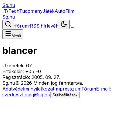
Sg.hu
IT/Tech
Tudomány
Játék
Autó
Film
Sg.hu
·
fórum
·
RSS
·
hírlevél
·
·
...
Menü
blancer
Üzenetek:
67
Értékelés:
+
0
/
-
0
Regisztráció:
2005. 09. 27.
Sg
.hu
©
2026
Minden jog fenntartva.
Adatvédelmi nyilatkozat
Impresszum
Fórum
E-mail:
szerkesztoseg@sg.hu
Sütibeállítások