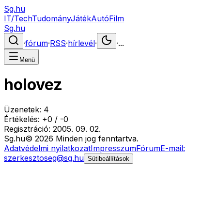
Sg.hu
IT/Tech
Tudomány
Játék
Autó
Film
Sg.hu
·
fórum
·
RSS
·
hírlevél
·
·
...
Menü
holovez
Üzenetek:
4
Értékelés:
+
0
/
-
0
Regisztráció:
2005. 09. 02.
Sg
.hu
©
2026
Minden jog fenntartva.
Adatvédelmi nyilatkozat
Impresszum
Fórum
E-mail:
szerkesztoseg@sg.hu
Sütibeállítások