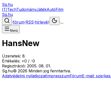
Sg.hu
IT/Tech
Tudomány
Játék
Autó
Film
Sg.hu
·
fórum
·
RSS
·
hírlevél
·
·
...
Menü
HansNew
Üzenetek:
8
Értékelés:
+
0
/
-
0
Regisztráció:
2005. 08. 01.
Sg
.hu
©
2026
Minden jog fenntartva.
Adatvédelmi nyilatkozat
Impresszum
Fórum
E-mail:
szerkes