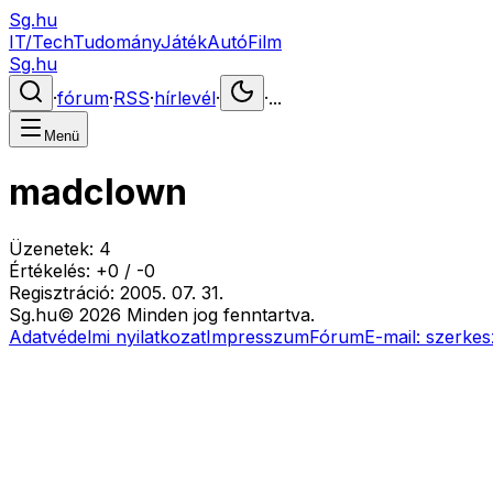
Sg.hu
IT/Tech
Tudomány
Játék
Autó
Film
Sg.hu
·
fórum
·
RSS
·
hírlevél
·
·
...
Menü
madclown
Üzenetek:
4
Értékelés:
+
0
/
-
0
Regisztráció:
2005. 07. 31.
Sg
.hu
©
2026
Minden jog fenntartva.
Adatvédelmi nyilatkozat
Impresszum
Fórum
E-mail:
szerkes