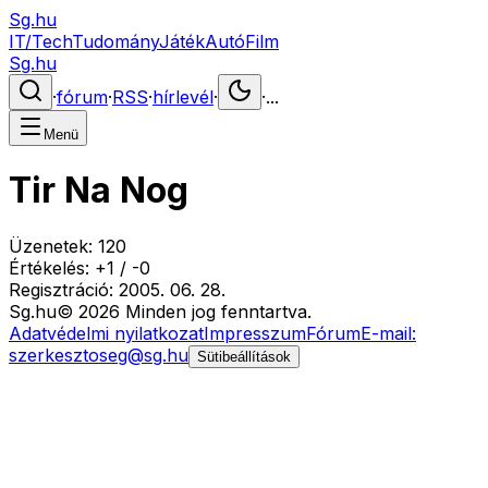
Sg.hu
IT/Tech
Tudomány
Játék
Autó
Film
Sg.hu
·
fórum
·
RSS
·
hírlevél
·
·
...
Menü
Tir Na Nog
Üzenetek:
120
Értékelés:
+
1
/
-
0
Regisztráció:
2005. 06. 28.
Sg
.hu
©
2026
Minden jog fenntartva.
Adatvédelmi nyilatkozat
Impresszum
Fórum
E-mail:
szerkesztoseg@sg.hu
Sütibeállítások