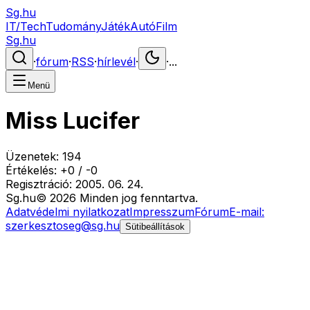
Sg.hu
IT/Tech
Tudomány
Játék
Autó
Film
Sg.hu
·
fórum
·
RSS
·
hírlevél
·
·
...
Menü
Miss Lucifer
Üzenetek:
194
Értékelés:
+
0
/
-
0
Regisztráció:
2005. 06. 24.
Sg
.hu
©
2026
Minden jog fenntartva.
Adatvédelmi nyilatkozat
Impresszum
Fórum
E-mail:
szerkesztoseg@sg.hu
Sütibeállítások