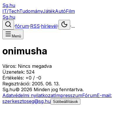
Sg.hu
IT/Tech
Tudomány
Játék
Autó
Film
Sg.hu
·
fórum
·
RSS
·
hírlevél
·
·
...
Menü
onimusha
Város:
Nincs megadva
Üzenetek:
524
Értékelés:
+
0
/
-
0
Regisztráció:
2005. 06. 13.
Sg
.hu
©
2026
Minden jog fenntartva.
Adatvédelmi nyilatkozat
Impresszum
Fórum
E-mail:
szerkesztoseg@sg.hu
Sütibeállítások