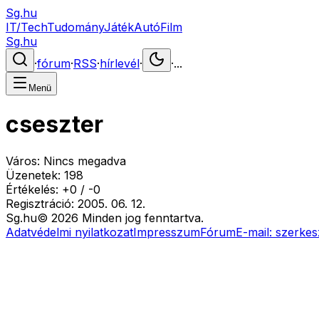
Sg.hu
IT/Tech
Tudomány
Játék
Autó
Film
Sg.hu
·
fórum
·
RSS
·
hírlevél
·
·
...
Menü
cseszter
Város:
Nincs megadva
Üzenetek:
198
Értékelés:
+
0
/
-
0
Regisztráció:
2005. 06. 12.
Sg
.hu
©
2026
Minden jog fenntartva.
Adatvédelmi nyilatkozat
Impresszum
Fórum
E-mail:
szerkes