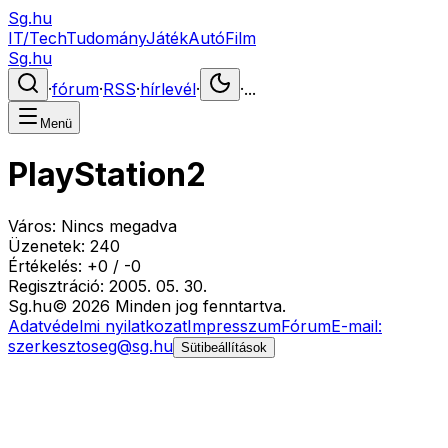
Sg.hu
IT/Tech
Tudomány
Játék
Autó
Film
Sg.hu
·
fórum
·
RSS
·
hírlevél
·
·
...
Menü
PlayStation2
Város:
Nincs megadva
Üzenetek:
240
Értékelés:
+
0
/
-
0
Regisztráció:
2005. 05. 30.
Sg
.hu
©
2026
Minden jog fenntartva.
Adatvédelmi nyilatkozat
Impresszum
Fórum
E-mail:
szerkesztoseg@sg.hu
Sütibeállítások