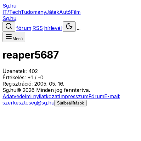
Sg.hu
IT/Tech
Tudomány
Játék
Autó
Film
Sg.hu
·
fórum
·
RSS
·
hírlevél
·
·
...
Menü
reaper5687
Üzenetek:
402
Értékelés:
+
1
/
-
0
Regisztráció:
2005. 05. 16.
Sg
.hu
©
2026
Minden jog fenntartva.
Adatvédelmi nyilatkozat
Impresszum
Fórum
E-mail:
szerkesztoseg@sg.hu
Sütibeállítások