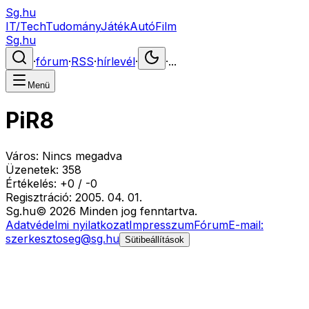
Sg.hu
IT/Tech
Tudomány
Játék
Autó
Film
Sg.hu
·
fórum
·
RSS
·
hírlevél
·
·
...
Menü
PiR8
Város:
Nincs megadva
Üzenetek:
358
Értékelés:
+
0
/
-
0
Regisztráció:
2005. 04. 01.
Sg
.hu
©
2026
Minden jog fenntartva.
Adatvédelmi nyilatkozat
Impresszum
Fórum
E-mail:
szerkesztoseg@sg.hu
Sütibeállítások